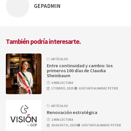
GEPADMIN
Posted
by
También podría interesarte.
ARTÍCULOS
Entre continuidad y cambio: los
primeros 100 días de Claudia
Sheinbaum
6 MIN LECTURA
17 ENERO, 2025
GUSTAVO ALMARAZ PETRIE
ARTÍCULOS
Renovación estratégica
2 MIN LECTURA
26 AGOSTO, 2024
GUSTAVO ALMARAZ PETRIE