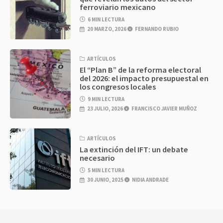
ferroviario mexicano
6 MIN LECTURA
20 MARZO, 2026
FERNANDO RUBIO
ARTÍCULOS
El “Plan B” de la reforma electoral
del 2026: el impacto presupuestal en
los congresos locales
9 MIN LECTURA
23 JULIO, 2026
FRANCISCO JAVIER MUÑOZ
ARTÍCULOS
La extinción del IFT: un debate
necesario
5 MIN LECTURA
30 JUNIO, 2025
NIDIA ANDRADE