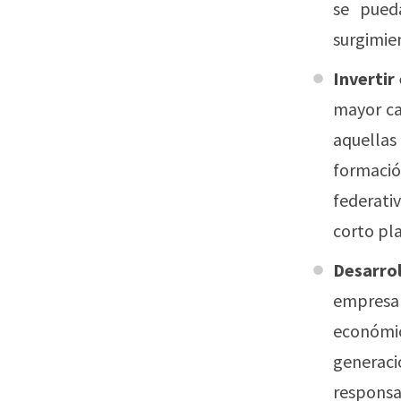
se pueda
surgimien
Invertir
mayor ca
aquella
formació
federativ
corto pl
Desarrol
empresa
económic
generac
responsab