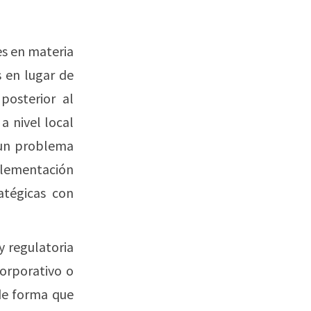
es en materia
s en lugar de
posterior al
a nivel local
 un problema
mplementación
atégicas con
y regulatoria
corporativo o
 de forma que