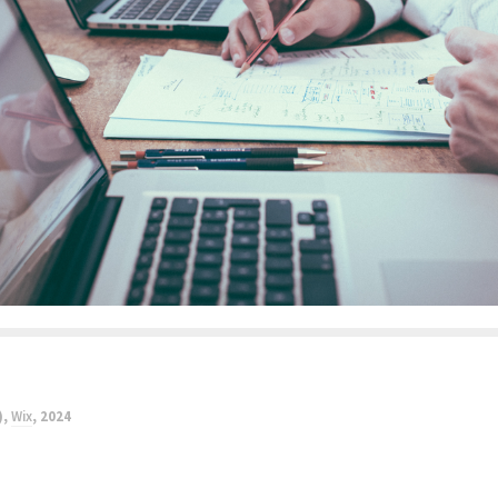
),
Wix
, 2024