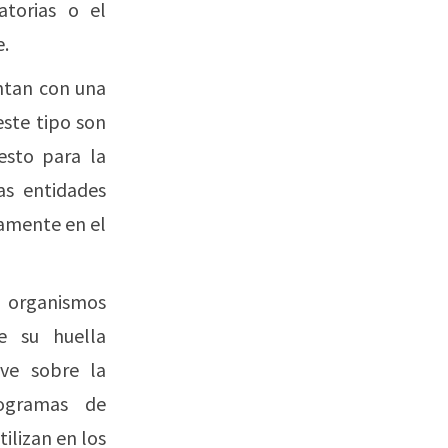
atorias o el
e.
ntan con una
este tipo son
esto para la
as entidades
ramente en el
s organismos
e su huella
ave sobre la
rogramas de
ilizan en los