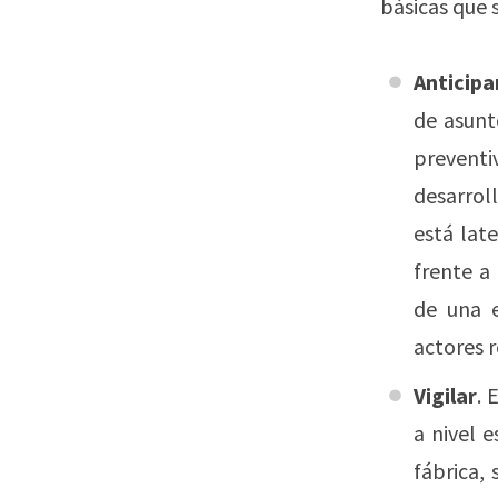
básicas que
Anticipa
de asunt
preventi
desarroll
está lat
frente a
de una e
actores r
Vigilar
. 
a nivel 
fábrica, 