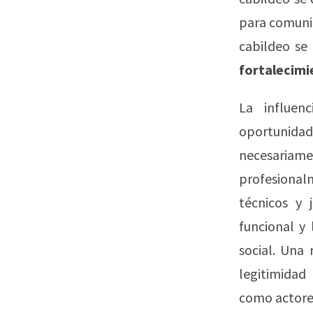
para comunic
cabildeo s
fortalecimi
La influen
oportunida
necesaria
profesional
técnicos y 
funcional y 
social. Una 
legitimidad
como actores