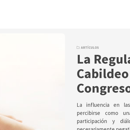
ARTÍCULOS
La Regul
Cabildeo
Congreso
La influencia en la
percibirse como un
participación y d
necesariamente negati