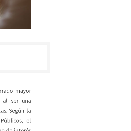
obrado mayor
, al ser una
cas. Según la
Públicos, el
po de interés