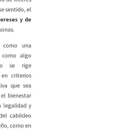
se sentido, el
tereses y de
sonas.
se como una
e como algo
do se rige
en criterios
tiva que sea
 el bienestar
a legalidad y
del cabildeo
seño, como en