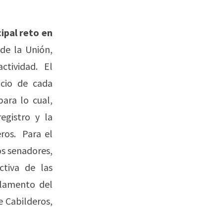
ipal reto en
de la Unión,
tividad. El
cio de cada
para lo cual,
egistro y la
ros. Para el
os senadores,
ctiva de las
glamento del
e Cabilderos,