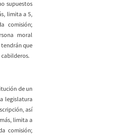
omo supuestos
, limita a 5,
da comisión;
ersona moral
s tendrán que
 cabilderos.
itución de un
a legislatura
scripción, así
más, limita a
da comisión;