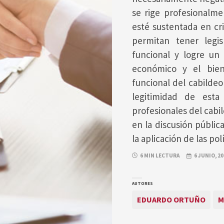
se rige profesionalme
esté sustentada en cri
permitan tener legi
funcional y logre un 
económico y el biene
funcional del cabildeo
legitimidad de esta
profesionales del cab
en la discusión públic
la aplicación de las pol
6 MIN LECTURA
6 JUNIO, 2
AUTORES
EDUARDO ORTUÑO
M