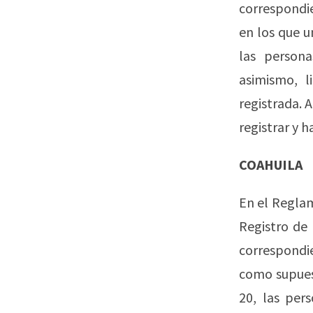
correspondie
en los que u
las persona
asimismo, l
registrada. 
registrar y 
COAHUILA
En el Reglam
Registro de 
correspondien
como supuest
20, las per