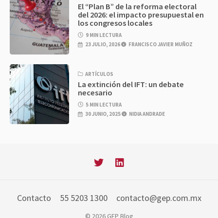
El “Plan B” de la reforma electoral
del 2026: el impacto presupuestal en
los congresos locales
9 MIN LECTURA
23 JULIO, 2026
FRANCISCO JAVIER MUÑOZ
ARTÍCULOS
La extinción del IFT: un debate
necesario
5 MIN LECTURA
30 JUNIO, 2025
NIDIA ANDRADE
Contacto
55 5203 1300
contacto@gep.com.mx
© 2026 GEP Blog