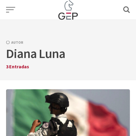
Skip
to
content
AUTOR
Diana Luna
3
Entradas