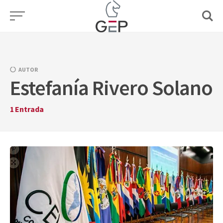
Skip
to
content
AUTOR
Estefanía Rivero Solano
1
Entrada